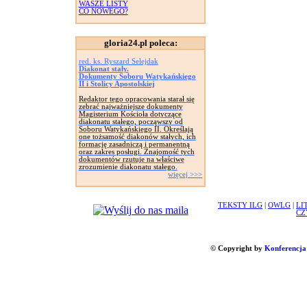
WASZE LISTY
CO NOWEGO?
gloria24.pl poleca:
red. ks. Ryszard Selejdak
Diakonat stały.
Dokumenty Soboru Watykańskiego
II i Stolicy Apostolskiej
Redaktor tego opracowania starał się
zebrać najważniejsze dokumenty
Magisterium Kościoła dotyczące
diakonatu stałego, począwszy od
Soboru Watykańskiego II. Określają
one tożsamość diakonów stałych, ich
formację zasadniczą i permanentną
oraz zakres posługi. Znajomość tych
dokumentów rzutuje na właściwe
zrozumienie diakonatu stałego.
więcej >>>
TEKSTY ILG
|
OWLG
|
LI
CZ
© Copyright by
Konferencja 