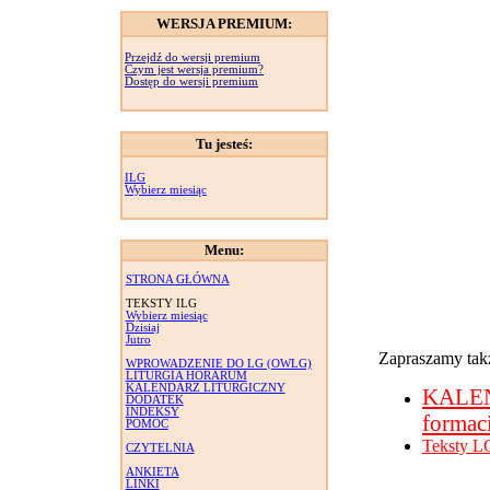
WERSJA PREMIUM:
Przejdź do wersji premium
Czym jest wersja premium?
Dostęp do wersji premium
Tu jesteś:
ILG
Wybierz miesiąc
Menu:
STRONA GŁÓWNA
TEKSTY ILG
Wybierz miesiąc
Dzisiaj
Jutro
Zapraszamy takż
WPROWADZENIE DO LG (OWLG)
LITURGIA HORARUM
KALENDARZ LITURGICZNY
KALE
DODATEK
INDEKSY
formac
POMOC
Teksty L
CZYTELNIA
ANKIETA
LINKI