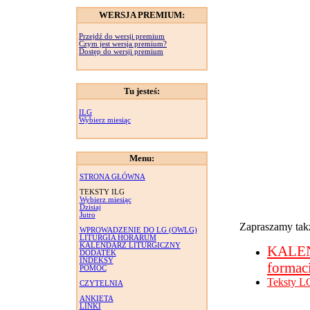
WERSJA PREMIUM:
Przejdź do wersji premium
Czym jest wersja premium?
Dostęp do wersji premium
Tu jesteś:
ILG
Wybierz miesiąc
Menu:
STRONA GŁÓWNA
TEKSTY ILG
Wybierz miesiąc
Dzisiaj
Jutro
Zapraszamy takż
WPROWADZENIE DO LG (OWLG)
LITURGIA HORARUM
KALENDARZ LITURGICZNY
KALE
DODATEK
INDEKSY
formac
POMOC
Teksty L
CZYTELNIA
ANKIETA
LINKI