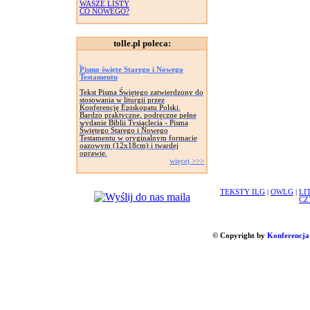
WASZE LISTY
CO NOWEGO?
tolle.pl poleca:
Pismo święte Starego i Nowego
Testamentu
Tekst Pisma Świętego zatwierdzony do
stosowania w liturgii przez
Konferencję Episkopatu Polski.
Bardzo praktyczne, podręczne pełne
wydanie Biblii Tysiąclecia - Pisma
Świętego Starego i Nowego
Testamentu w oryginalnym formacie
oazowym (12x18cm) i twardej
oprawie.
więcej >>>
TEKSTY ILG
|
OWLG
|
LI
CZ
© Copyright by
Konferencja 