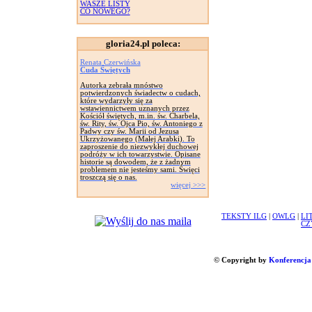
WASZE LISTY
CO NOWEGO?
gloria24.pl poleca:
Renata Czerwińska
Cuda Świętych
Autorka zebrała mnóstwo
potwierdzonych świadectw o cudach,
które wydarzyły się za
wstawiennictwem uznanych przez
Kościół świętych, m.in. św. Charbela,
św. Rity, św. Ojca Pio, św. Antoniego z
Padwy czy św. Marii od Jezusa
Ukrzyżowanego (Małej Arabki). To
zaproszenie do niezwykłej duchowej
podróży w ich towarzystwie. Opisane
historie są dowodem, że z żadnym
problemem nie jesteśmy sami. Święci
troszczą się o nas.
więcej >>>
TEKSTY ILG
|
OWLG
|
LI
CZ
© Copyright by
Konferencja 