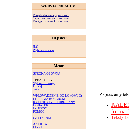
WERSJA PREMIUM:
Przejdź do wersji premium
Czym jest wersja premium?
Dostęp do wersji premium
Tu jesteś:
ILG
Wybierz miesiąc
Menu:
STRONA GŁÓWNA
TEKSTY ILG
Wybierz miesiąc
Dzisiaj
Jutro
Zapraszamy takż
WPROWADZENIE DO LG (OWLG)
LITURGIA HORARUM
KALENDARZ LITURGICZNY
KALE
DODATEK
INDEKSY
formac
POMOC
Teksty L
CZYTELNIA
ANKIETA
LINKI