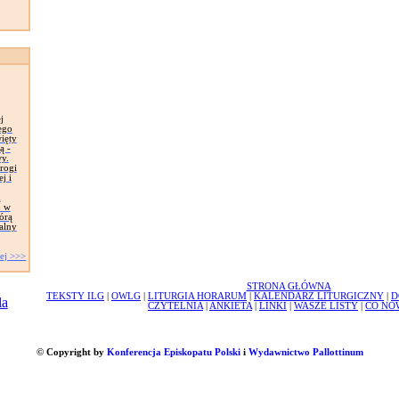
j
ego
ięty
ą -
y.
rogi
j i
m
o w
órą
alny
ej >>>
STRONA GŁÓWNA
TEKSTY ILG
|
OWLG
|
LITURGIA HORARUM
|
KALENDARZ LITURGICZNY
|
D
CZYTELNIA
|
ANKIETA
|
LINKI
|
WASZE LISTY
|
CO NO
© Copyright by
Konferencja Episkopatu Polski
i
Wydawnictwo Pallottinum