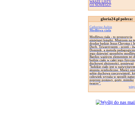
WASZE LISTY
CO NOWEGO?
gloria24.pl poleca:
Catherine Aubin
Modlitwa ciała
Modlitwa ciała - to propozycja
niniejszej książki. Mistrzem na te
drodze będzie Jezus Chrystus i J
Duch. Towarzyszem - uczeń - św
Dominik, a metodą pedagogiczn
jego dziewięć sposobów modlitw
Bardzo ważnym elementem tej d
będzie ciało w całej jego fizyczne
duchowej złożoności, ponieważ
"ludzkie ciało jest w najwyższy
stopniu symboliczne. Mieści on
sobie duchową rzeczywistość, kt
człowiek wyraża w sposób natur
poprzez postawy, gesty, mimikę
twarzy".
więc