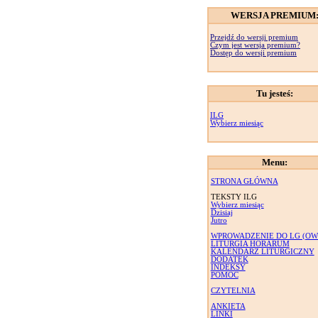
WERSJA PREMIUM
Przejdź do wersji premium
Czym jest wersja premium?
Dostęp do wersji premium
Tu jesteś:
ILG
Wybierz miesiąc
Menu:
STRONA GŁÓWNA
TEKSTY ILG
Wybierz miesiąc
Dzisiaj
Jutro
WPROWADZENIE DO LG (OW
LITURGIA HORARUM
KALENDARZ LITURGICZNY
DODATEK
INDEKSY
POMOC
CZYTELNIA
ANKIETA
LINKI