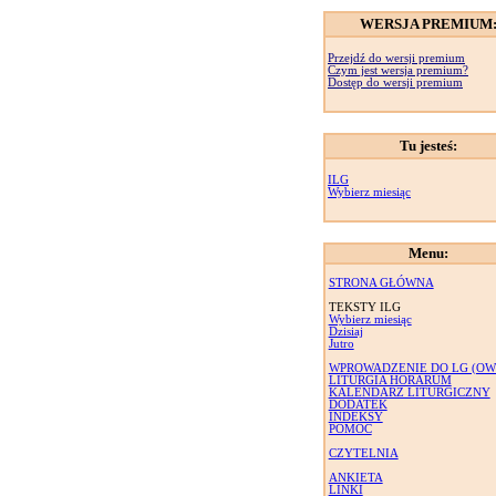
WERSJA PREMIUM
Przejdź do wersji premium
Czym jest wersja premium?
Dostęp do wersji premium
Tu jesteś:
ILG
Wybierz miesiąc
Menu:
STRONA GŁÓWNA
TEKSTY ILG
Wybierz miesiąc
Dzisiaj
Jutro
WPROWADZENIE DO LG (OW
LITURGIA HORARUM
KALENDARZ LITURGICZNY
DODATEK
INDEKSY
POMOC
CZYTELNIA
ANKIETA
LINKI