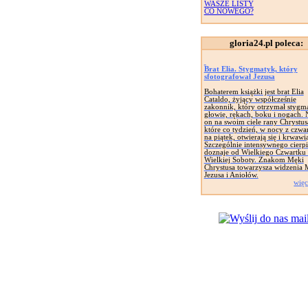
WASZE LISTY
CO NOWEGO?
gloria24.pl poleca:
Brat Elia. Stygmatyk, który
sfotografował Jezusa
Bohaterem książki jest brat Elia
Cataldo, żyjący współcześnie
zakonnik, który otrzymał stygm
głowie, rękach, boku i nogach. 
on na swoim ciele rany Chrystus
które co tydzień, w nocy z czwa
na piątek, otwierają się i krwawi
Szczególnie intensywnego cierpi
doznaje od Wielkiego Czwartku
Wielkiej Soboty. Znakom Męki
Chrystusa towarzysza widzenia 
Jezusa i Aniołów.
więc