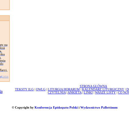
aty na
Nosi
a,
rtku
ą.
enia
 do
Maryi,
ej >>>
STRONA GŁÓWNA
TEKSTY ILG
|
OWLG
|
LITURGIA HORARUM
|
KALENDARZ LITURGICZNY
|
D
CZYTELNIA
|
ANKIETA
|
LINKI
|
WASZE LISTY
|
CO NO
© Copyright by
Konferencja Episkopatu Polski
i
Wydawnictwo Pallottinum