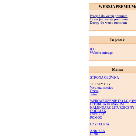
WERSJA PREMIUM
Przejdź do wersji premium
Czym jest wersja premium?
Dostęp do wersji premium
Tu jesteś:
ILG
Wybierz miesiąc
Menu:
STRONA GŁÓWNA
TEKSTY ILG
Wybierz miesiąc
Dzisiaj
Jutro
WPROWADZENIE DO LG (OW
LITURGIA HORARUM
KALENDARZ LITURGICZNY
DODATEK
INDEKSY
POMOC
CZYTELNIA
ANKIETA
LINKI