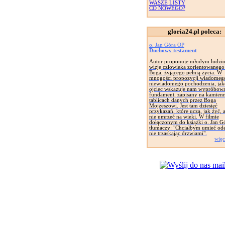
WASZE LISTY
CO NOWEGO?
gloria24.pl poleca:
o. Jan Góra OP
Duchowy testament
Autor proponuje młodym ludzi
wizję człowieka zorientowanego
Boga, żyjącego pełnią życia. W
mnogości propozycji wiadomego
niewiadomego pochodzenia, jak
ojciec wskazuje nam wypróbow
fundament, zapisany na kamien
tablicach danych przez Boga
Mojżeszowi. Jest tam dziesięć
przykazań, które uczą, jak żyć, 
nie umrzeć na wieki. W filmie
dołączonym do książki o. Jan G
tłumaczy: "Chciałbym umieć ode
nie trzaskając drzwiami".
więc