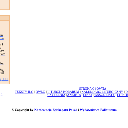
om
 na
 i
o
any
nych
aby
óra
jść
ej >>>
STRONA GŁÓWNA
TEKSTY ILG
|
OWLG
|
LITURGIA HORARUM
|
KALENDARZ LITURGICZNY
|
D
CZYTELNIA
|
ANKIETA
|
LINKI
|
WASZE LISTY
|
CO NO
© Copyright by
Konferencja Episkopatu Polski
i
Wydawnictwo Pallottinum