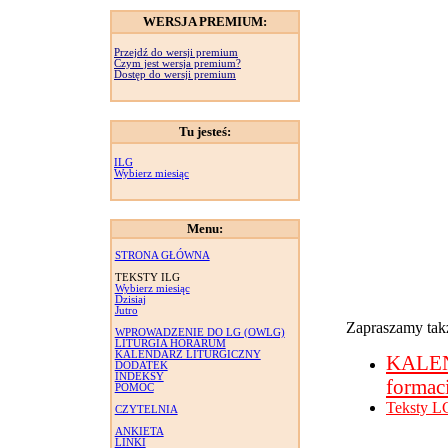
WERSJA PREMIUM:
Przejdź do wersji premium
Czym jest wersja premium?
Dostęp do wersji premium
Tu jesteś:
ILG
Wybierz miesiąc
Menu:
STRONA GŁÓWNA
TEKSTY ILG
Wybierz miesiąc
Dzisiaj
Jutro
Zapraszamy takż
WPROWADZENIE DO LG (OWLG)
LITURGIA HORARUM
KALENDARZ LITURGICZNY
KALE
DODATEK
INDEKSY
formac
POMOC
Teksty L
CZYTELNIA
ANKIETA
LINKI