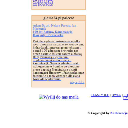
WASZE LISTY
CO NOWEGO?
gloria24.pl poleca:
Adam Bujak, Nelson Pereira, Jan
Machniak
100 lat Fatimy. Kanonizacja
Hiacynty i Franciszka
Pięknie wydana ilustrowana książka
wydrukowana na papierze kredowym,
która dzięki interesującym tekstom i
ponad 100 zdjęciom prowadzi nas
przez ostatnie stulecie razem z Matką
Bożą Fatimską i jej małymi
orędownikami aż do dnia ich
kanonizacji. Nowe wydanie zostało
wzbogacone o homilie wygłoszone
przez papieża Franciszka z okazji
kanonizacji Hiacynty i Franciszka oraz
fotografie z tego ważnego dla życia
Kościoła wydarzenia.
więcej >>>
TEKSTY ILG
|
OWLG
|
LI
CZ
© Copyright by
Konferencja 