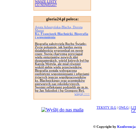
WASZE LISTY
CO NOWEGO?
gloria24.pl poleca:
Agata Adaszyńska-Blacha, Dorota
Mazur
Ks. Franciszek Blachnicki. Biografia
i wspomnienia
Biografia założyciela Ruchu Światło-
Życie pokazuje, jak bardzo swoją
działalnością wyprzedzał on swoje
czasy. Swoją charyzmą przyciągał
wielu entuzjastów nowych idei
duszpasterskich, wśród których był bp
Karola Wojtyła, ale miał również
wokół siebie wielu przeciwników.
Biografia została wzbogacona
osobistymi wspomnieniami i zdjęciami
żyjących jeszcze współpracowników
ks. Blachnickiego oraz uczestników
pierwszych oaz rekolekcyjnych.
Swoimi refleksjami podzielili się m.in.
bp Jan Szkodoń i bp Grzegorz Ryś.
więcej >>>
TEKSTY ILG
|
OWLG
|
LI
CZ
© Copyright by
Konferencja 