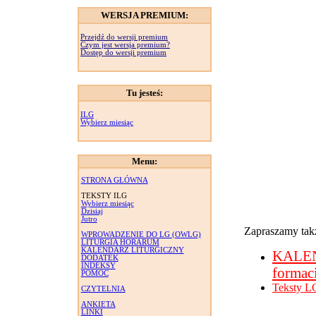
WERSJA PREMIUM:
Przejdź do wersji premium
Czym jest wersja premium?
Dostęp do wersji premium
Tu jesteś:
ILG
Wybierz miesiąc
Menu:
STRONA GŁÓWNA
TEKSTY ILG
Wybierz miesiąc
Dzisiaj
Jutro
Zapraszamy takż
WPROWADZENIE DO LG (OWLG)
LITURGIA HORARUM
KALENDARZ LITURGICZNY
KALE
DODATEK
INDEKSY
formac
POMOC
Teksty L
CZYTELNIA
ANKIETA
LINKI