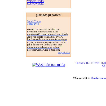
WASZE LISTY
CO NOWEGO?
gloria24.pl poleca:
Sarah Young
Jezus żyje
Żyjemy w świecie, w którym
nieustannie towarzyszą nam
niepewność, zmartwienia i lęk. Kiedy
Autorka pisała tę książkę, była w
bardzo trudnym momencie swojego
życia - cierpiała zarówno fizycznie,
jak i duchowo. Jednak cały czas
nieustannie wierzyła w jedno:
nierozerwalną wieź z Jezusem.
więcej >>>
TEKSTY ILG
|
OWLG
|
LI
CZ
© Copyright by
Konferencja 