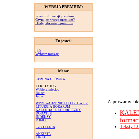
WERSJA PREMIUM:
Przejdź do wersji premium
Czym jest wersja premium?
Dostęp do wersji premium
Tu jesteś:
ILG
Wybierz miesiąc
Menu:
STRONA GŁÓWNA
TEKSTY ILG
Wybierz miesiąc
Dzisiaj
Jutro
Zapraszamy takż
WPROWADZENIE DO LG (OWLG)
LITURGIA HORARUM
KALENDARZ LITURGICZNY
KALE
DODATEK
INDEKSY
formac
POMOC
Teksty L
CZYTELNIA
ANKIETA
LINKI