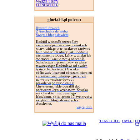
WASZE LISTY
CO NOWEGO?
gloria24.pl poleca:
Ryszard Szwoch
Z Auschwitz do nieba
Święci i błogosławieni
Kościół w sposób szczególny
zachowuje pamięć o męczennikach
wiary, widząc w tej praktyce zarówno
hołd wobec ich ofiary, jak i oddanie
czci samemu Bogu, który w znaku ich
świętości ukazuje swoją obecność.
Świadectwa męczenników za wiarę,
towarzyszące Kościołowi od dwóch
tysięcy lat, także w XX wieku
obfitowały licznymi obrazami cierpień
i prześladowań, ukazując przy tym
najwymowniejsze dowody
prawdziwego zespolenia z
Chrystusem, jakie potrafili dać
oprawcom Jego wyznawcy. Książka
ma charakter ilustrowanego
leksykonu, opisującego 17 życiorysów
świętych i błogosławionych z
Auschwitz.
więcej >>>
TEKSTY ILG
|
OWLG
|
LI
CZ