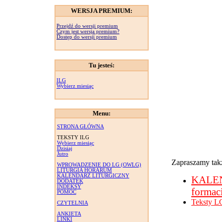
WERSJA PREMIUM:
Przejdź do wersji premium
Czym jest wersja premium?
Dostęp do wersji premium
Tu jesteś:
ILG
Wybierz miesiąc
Menu:
STRONA GŁÓWNA
TEKSTY ILG
Wybierz miesiąc
Dzisiaj
Jutro
Zapraszamy takż
WPROWADZENIE DO LG (OWLG)
LITURGIA HORARUM
KALENDARZ LITURGICZNY
KALE
DODATEK
INDEKSY
formac
POMOC
Teksty L
CZYTELNIA
ANKIETA
LINKI