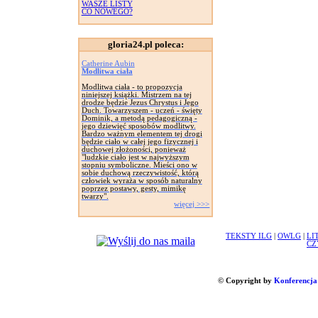
WASZE LISTY
CO NOWEGO?
gloria24.pl poleca:
Catherine Aubin
Modlitwa ciała
Modlitwa ciała - to propozycja
niniejszej książki. Mistrzem na tej
drodze będzie Jezus Chrystus i Jego
Duch. Towarzyszem - uczeń - święty
Dominik, a metodą pedagogiczną -
jego dziewięć sposobów modlitwy.
Bardzo ważnym elementem tej drogi
będzie ciało w całej jego fizycznej i
duchowej złożoności, ponieważ
"ludzkie ciało jest w najwyższym
stopniu symboliczne. Mieści ono w
sobie duchową rzeczywistość, którą
człowiek wyraża w sposób naturalny
poprzez postawy, gesty, mimikę
twarzy".
więcej >>>
TEKSTY ILG
|
OWLG
|
LI
CZ
© Copyright by
Konferencja 