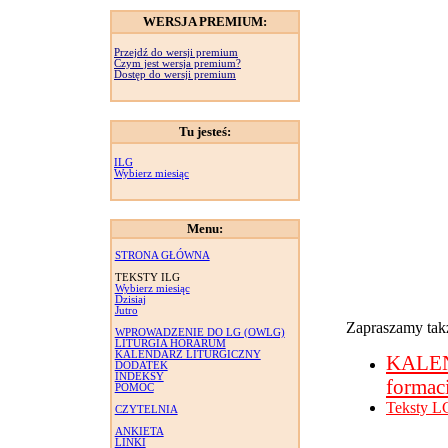
WERSJA PREMIUM:
Przejdź do wersji premium
Czym jest wersja premium?
Dostęp do wersji premium
Tu jesteś:
ILG
Wybierz miesiąc
Menu:
STRONA GŁÓWNA
TEKSTY ILG
Wybierz miesiąc
Dzisiaj
Jutro
Zapraszamy takż
WPROWADZENIE DO LG (OWLG)
LITURGIA HORARUM
KALENDARZ LITURGICZNY
KALE
DODATEK
INDEKSY
formac
POMOC
Teksty L
CZYTELNIA
ANKIETA
LINKI