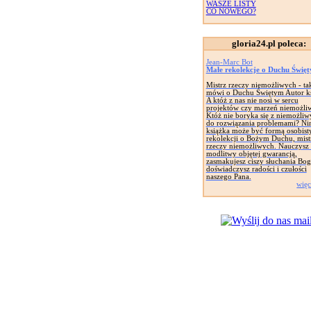
WASZE LISTY
CO NOWEGO?
gloria24.pl poleca:
Jean-Marc Bot
Małe rekolekcje o Duchu Świę
Mistrz rzeczy niemożliwych - ta
mówi o Duchu Świętym Autor ks
A któż z nas nie nosi w sercu
projektów czy marzeń niemożli
Któż nie boryka się z niemożli
do rozwiązania problemami? Nin
książka może być formą osobist
rekolekcji o Bożym Duchu, mist
rzeczy niemożliwych. Nauczysz 
modlitwy objętej gwarancją,
zasmakujesz ciszy słuchania Bog
doświadczysz radości i czułości
naszego Pana.
więc