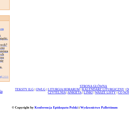
tym
k
iążki.
wych?
wymi
iejsza
ych
rzu
się
a,
ej >>>
STRONA GŁÓWNA
TEKSTY ILG
|
OWLG
|
LITURGIA HORARUM
|
KALENDARZ LITURGICZNY
|
D
CZYTELNIA
|
ANKIETA
|
LINKI
|
WASZE LISTY
|
CO NO
© Copyright by
Konferencja Episkopatu Polski
i
Wydawnictwo Pallottinum