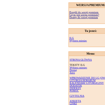
WERSJA PREMIUM
Przejdź do wersji premium
Czym jest wersja premium?
Dostęp do wersji premium
Tu jesteś:
ILG
Wybierz miesiąc
Menu:
STRONA GŁÓWNA
TEKSTY ILG
Wybierz miesiąc
Dzisiaj
Jutro
WPROWADZENIE DO LG (OW
LITURGIA HORARUM
KALENDARZ LITURGICZNY
DODATEK
INDEKSY
POMOC
CZYTELNIA
ANKIETA
LINKI