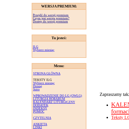
WERSJA PREMIUM:
Przejdź do wersji premium
Czym jest wersja premium?
Dostęp do wersji premium
Tu jesteś:
ILG
Wybierz miesiąc
Menu:
STRONA GŁÓWNA
TEKSTY ILG
Wybierz miesiąc
Dzisiaj
Jutro
Zapraszamy takż
WPROWADZENIE DO LG (OWLG)
LITURGIA HORARUM
KALENDARZ LITURGICZNY
KALE
DODATEK
INDEKSY
formac
POMOC
Teksty L
CZYTELNIA
ANKIETA
LINKI