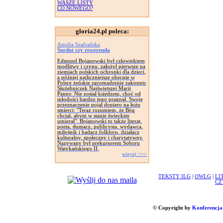
WASZE LISTY
CO NOWEGO?
gloria24.pl poleca:
Amelia Szafrańska
Surdut czy rewerenda
Edmund Bojanowski był człowiekiem
modlitwy i czynu, założył pierwsze na
ziemiach polskich ochronki dla dzieci,
a później najliczniejsze obecnie w
Polsce żeńskie zgromadzenie zakonnic
Służebniczek Najświętszej Marii
Panny. Nie został księdzem, choć od
młodości bardzo tego pragnął. Swoje
przeznaczenie pojął dopiero na łożu
smierci: "Teraz rozumiem, że Bóg
chciał, abym w stanie świeckim
umierał". Bojanowski to także literat,
poeta, tłumacz, publicysta, wydawca,
miłośnik i badacz folkloru, działacz
kulturalny, społeczny i charytatywny.
Nazywany był prekursorem Soboru
Watykańskiego II.
więcej >>>
TEKSTY ILG
|
OWLG
|
LI
CZ
© Copyright by
Konferencja 