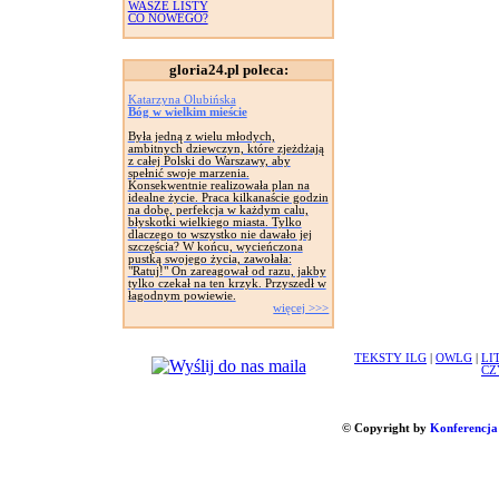
WASZE LISTY
CO NOWEGO?
gloria24.pl poleca:
Katarzyna Olubińska
Bóg w wielkim mieście
Była jedną z wielu młodych,
ambitnych dziewczyn, które zjeżdżają
z całej Polski do Warszawy, aby
spełnić swoje marzenia.
Konsekwentnie realizowała plan na
idealne życie. Praca kilkanaście godzin
na dobę, perfekcja w każdym calu,
błyskotki wielkiego miasta. Tylko
dlaczego to wszystko nie dawało jej
szczęścia? W końcu, wycieńczona
pustką swojego życia, zawołała:
"Ratuj!" On zareagował od razu, jakby
tylko czekał na ten krzyk. Przyszedł w
łagodnym powiewie.
więcej >>>
TEKSTY ILG
|
OWLG
|
LI
CZ
© Copyright by
Konferencja 