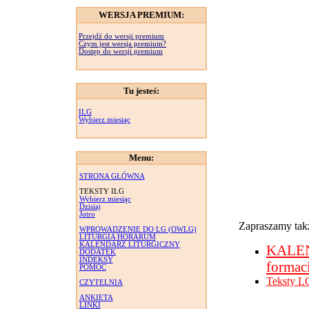
WERSJA PREMIUM:
Przejdź do wersji premium
Czym jest wersja premium?
Dostęp do wersji premium
Tu jesteś:
ILG
Wybierz miesiąc
Menu:
STRONA GŁÓWNA
TEKSTY ILG
Wybierz miesiąc
Dzisiaj
Jutro
Zapraszamy takż
WPROWADZENIE DO LG (OWLG)
LITURGIA HORARUM
KALENDARZ LITURGICZNY
KALE
DODATEK
INDEKSY
formac
POMOC
Teksty L
CZYTELNIA
ANKIETA
LINKI