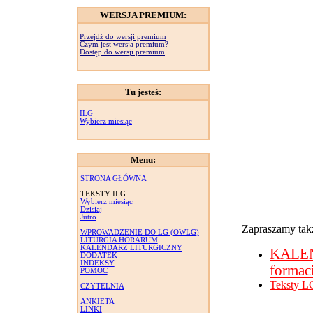
WERSJA PREMIUM:
Przejdź do wersji premium
Czym jest wersja premium?
Dostęp do wersji premium
Tu jesteś:
ILG
Wybierz miesiąc
Menu:
STRONA GŁÓWNA
TEKSTY ILG
Wybierz miesiąc
Dzisiaj
Jutro
Zapraszamy takż
WPROWADZENIE DO LG (OWLG)
LITURGIA HORARUM
KALENDARZ LITURGICZNY
KALE
DODATEK
INDEKSY
formac
POMOC
Teksty L
CZYTELNIA
ANKIETA
LINKI