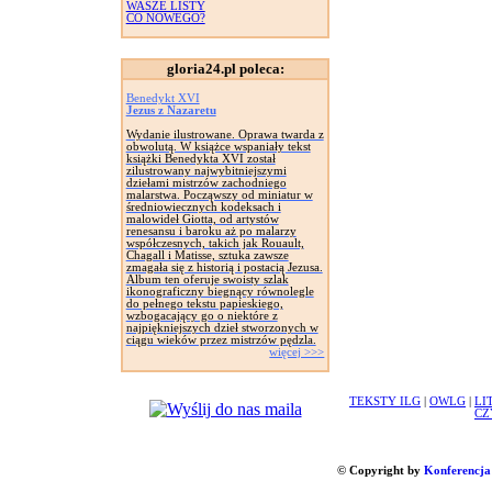
WASZE LISTY
CO NOWEGO?
gloria24.pl poleca:
Benedykt XVI
Jezus z Nazaretu
Wydanie ilustrowane. Oprawa twarda z
obwolutą. W książce wspaniały tekst
książki Benedykta XVI został
zilustrowany najwybitniejszymi
dziełami mistrzów zachodniego
malarstwa. Począwszy od miniatur w
średniowiecznych kodeksach i
malowideł Giotta, od artystów
renesansu i baroku aż po malarzy
współczesnych, takich jak Rouault,
Chagall i Matisse, sztuka zawsze
zmagała się z historią i postacią Jezusa.
Album ten oferuje swoisty szlak
ikonograficzny biegnący równolegle
do pełnego tekstu papieskiego,
wzbogacający go o niektóre z
najpiękniejszych dzieł stworzonych w
ciągu wieków przez mistrzów pędzla.
więcej >>>
TEKSTY ILG
|
OWLG
|
LI
CZ
© Copyright by
Konferencja 