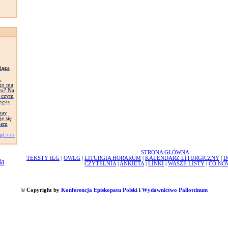
iąga
,
ego ma
wa? Na
, czym
zęsto
ray
e się
iem
ej >>>
STRONA GŁÓWNA
TEKSTY ILG
|
OWLG
|
LITURGIA HORARUM
|
KALENDARZ LITURGICZNY
|
D
CZYTELNIA
|
ANKIETA
|
LINKI
|
WASZE LISTY
|
CO NO
© Copyright by
Konferencja Episkopatu Polski
i
Wydawnictwo Pallottinum