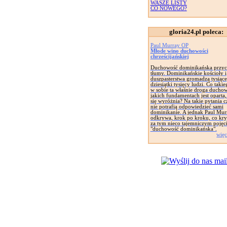
WASZE LISTY
CO NOWEGO?
gloria24.pl poleca:
Paul Murray OP
Młode wino duchowości
chrześcijańskiej
Duchowość dominikańska przyc
tłumy. Dominikańskie kościoły i
duszpasterstwa gromadzą tysiące
dziesiątki tysięcy ludzi. Co taki
w sobie ta właśnie droga ducho
jakich fundamentach jest oparta
się wyróżnia? Na takie pytania c
nie potrafią odpowiedzieć sami
dominikanie. A jednak Paul Mur
odkrywa, krok po kroku, co kryj
za tym nieco tajemniczym pojęc
"duchowość dominikańska".
więc