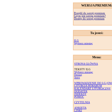
WERSJA PREMIUM
Przejdź do wersji premium
Czym jest wersja premium?
Dostęp do wersji premium
Tu jesteś:
ILG
Wybierz miesiąc
Menu:
STRONA GŁÓWNA
TEKSTY ILG
Wybierz miesiąc
Dzisiaj
Jutro
WPROWADZENIE DO LG (OW
LITURGIA HORARUM
KALENDARZ LITURGICZNY
DODATEK
INDEKSY
POMOC
CZYTELNIA
ANKIETA
LINKI