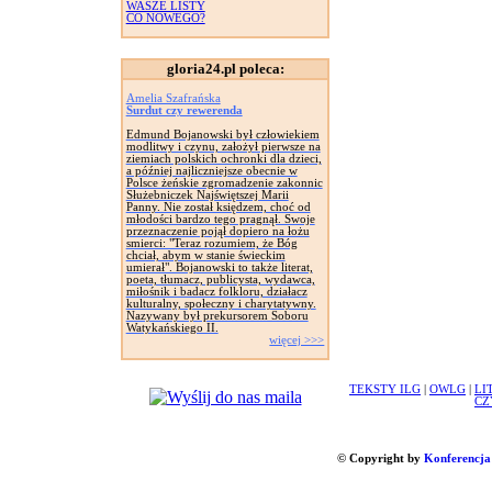
WASZE LISTY
CO NOWEGO?
gloria24.pl poleca:
Amelia Szafrańska
Surdut czy rewerenda
Edmund Bojanowski był człowiekiem
modlitwy i czynu, założył pierwsze na
ziemiach polskich ochronki dla dzieci,
a później najliczniejsze obecnie w
Polsce żeńskie zgromadzenie zakonnic
Służebniczek Najświętszej Marii
Panny. Nie został księdzem, choć od
młodości bardzo tego pragnął. Swoje
przeznaczenie pojął dopiero na łożu
smierci: "Teraz rozumiem, że Bóg
chciał, abym w stanie świeckim
umierał". Bojanowski to także literat,
poeta, tłumacz, publicysta, wydawca,
miłośnik i badacz folkloru, działacz
kulturalny, społeczny i charytatywny.
Nazywany był prekursorem Soboru
Watykańskiego II.
więcej >>>
TEKSTY ILG
|
OWLG
|
LI
CZ
© Copyright by
Konferencja 