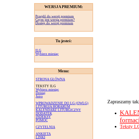
WERSJA PREMIUM:
Przejdź do wersji premium
Czym jest wersja premium?
Dostęp do wersji premium
Tu jesteś:
ILG
Wybierz miesiąc
Menu:
STRONA GŁÓWNA
TEKSTY ILG
Wybierz miesiąc
Dzisiaj
Jutro
Zapraszamy takż
WPROWADZENIE DO LG (OWLG)
LITURGIA HORARUM
KALENDARZ LITURGICZNY
KALE
DODATEK
INDEKSY
formac
POMOC
Teksty L
CZYTELNIA
ANKIETA
LINKI