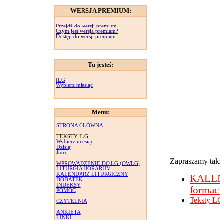
WERSJA PREMIUM:
Przejdź do wersji premium
Czym jest wersja premium?
Dostęp do wersji premium
Tu jesteś:
ILG
Wybierz miesiąc
Menu:
STRONA GŁÓWNA
TEKSTY ILG
Wybierz miesiąc
Dzisiaj
Jutro
Zapraszamy takż
WPROWADZENIE DO LG (OWLG)
LITURGIA HORARUM
KALENDARZ LITURGICZNY
KALE
DODATEK
INDEKSY
formac
POMOC
Teksty L
CZYTELNIA
ANKIETA
LINKI