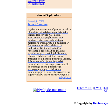
WASZE LISTY
CO NOWEGO?
gloria24.pl poleca:
Benedykt XVI
Jezus z Nazaretu
Wydanie ilustrowane. Oprawa twarda z
obwolutą. W książce wspaniały tekst
książki Benedykta XVI został
zilustrowany najwybitniejszymi
dziełami mistrzów zachodniego
malarstwa. Począwszy od miniatur w
średniowiecznych kodeksach i
malowideł Giotta, od artystów
renesansu i baroku aż po malarzy
współczesnych, takich jak Rouault,
Chagall i Matisse, sztuka zawsze
zmagała się z historią i postacią Jezusa.
Album ten oferuje swoisty szlak
ikonograficzny biegnący równolegle
do pełnego tekstu papieskiego,
wzbogacający go o niektóre z
najpiękniejszych dzieł stworzonych w
ciągu wieków przez mistrzów pędzla.
więcej >>>
TEKSTY ILG
|
OWLG
|
LI
CZ
© Copyright by
Konferencja 