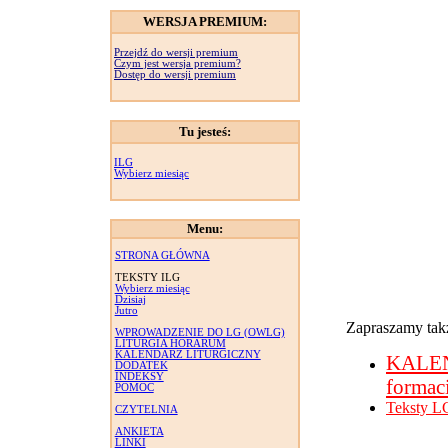
WERSJA PREMIUM:
Przejdź do wersji premium
Czym jest wersja premium?
Dostęp do wersji premium
Tu jesteś:
ILG
Wybierz miesiąc
Menu:
STRONA GŁÓWNA
TEKSTY ILG
Wybierz miesiąc
Dzisiaj
Jutro
Zapraszamy takż
WPROWADZENIE DO LG (OWLG)
LITURGIA HORARUM
KALENDARZ LITURGICZNY
KALE
DODATEK
INDEKSY
formac
POMOC
Teksty L
CZYTELNIA
ANKIETA
LINKI