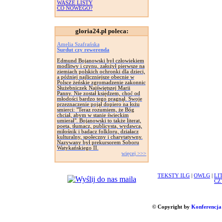
WASZE LISTY
CO NOWEGO?
gloria24.pl poleca:
Amelia Szafrańska
Surdut czy rewerenda
Edmund Bojanowski był człowiekiem
modlitwy i czynu, założył pierwsze na
ziemiach polskich ochronki dla dzieci,
a później najliczniejsze obecnie w
Polsce żeńskie zgromadzenie zakonnic
Służebniczek Najświętszej Marii
Panny. Nie został księdzem, choć od
młodości bardzo tego pragnął. Swoje
przeznaczenie pojął dopiero na łożu
smierci: "Teraz rozumiem, że Bóg
chciał, abym w stanie świeckim
umierał". Bojanowski to także literat,
poeta, tłumacz, publicysta, wydawca,
miłośnik i badacz folkloru, działacz
kulturalny, społeczny i charytatywny.
Nazywany był prekursorem Soboru
Watykańskiego II.
więcej >>>
TEKSTY ILG
|
OWLG
|
LI
CZ
© Copyright by
Konferencja 