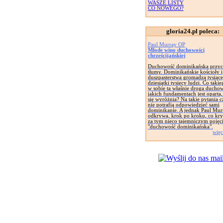
WASZE LISTY
CO NOWEGO?
gloria24.pl poleca:
Paul Murray OP
Młode wino duchowości
chrześcijańskiej
Duchowość dominikańska przyc
tłumy. Dominikańskie kościoły i
duszpasterstwa gromadzą tysiące
dziesiątki tysięcy ludzi. Co taki
w sobie ta właśnie droga ducho
jakich fundamentach jest oparta
się wyróżnia? Na takie pytania c
nie potrafią odpowiedzieć sami
dominikanie. A jednak Paul Mur
odkrywa, krok po kroku, co kryj
za tym nieco tajemniczym pojęc
"duchowość dominikańska".
więc