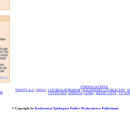
iąga
,
ego ma
wa? Na
, czym
zęsto
ray
e się
iem
ej >>>
STRONA GŁÓWNA
TEKSTY ILG
|
OWLG
|
LITURGIA HORARUM
|
KALENDARZ LITURGICZNY
|
D
CZYTELNIA
|
ANKIETA
|
LINKI
|
WASZE LISTY
|
CO NO
© Copyright by
Konferencja Episkopatu Polski
i
Wydawnictwo Pallottinum