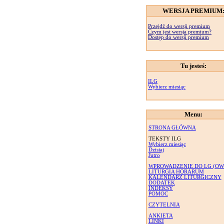
WERSJA PREMIUM
Przejdź do wersji premium
Czym jest wersja premium?
Dostęp do wersji premium
Tu jesteś:
ILG
Wybierz miesiąc
Menu:
STRONA GŁÓWNA
TEKSTY ILG
Wybierz miesiąc
Dzisiaj
Jutro
WPROWADZENIE DO LG (OW
LITURGIA HORARUM
KALENDARZ LITURGICZNY
DODATEK
INDEKSY
POMOC
CZYTELNIA
ANKIETA
LINKI