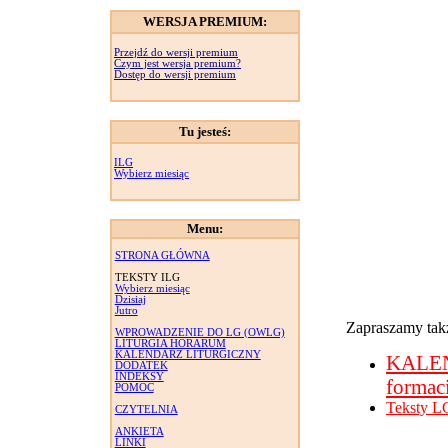
WERSJA PREMIUM:
Przejdź do wersji premium
Czym jest wersja premium?
Dostęp do wersji premium
Tu jesteś:
ILG
Wybierz miesiąc
Menu:
STRONA GŁÓWNA
TEKSTY ILG
Wybierz miesiąc
Dzisiaj
Jutro
Zapraszamy takż
WPROWADZENIE DO LG (OWLG)
LITURGIA HORARUM
KALENDARZ LITURGICZNY
KALE
DODATEK
INDEKSY
formac
POMOC
Teksty L
CZYTELNIA
ANKIETA
LINKI