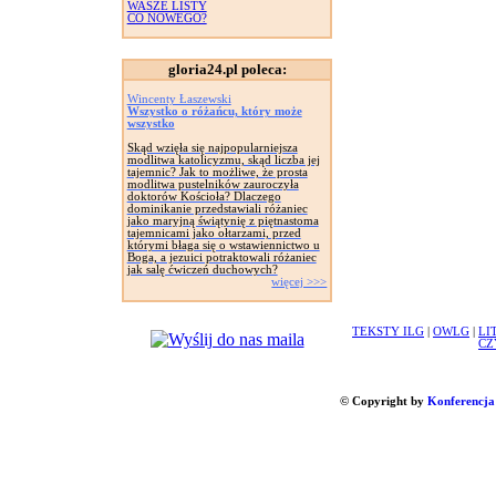
WASZE LISTY
CO NOWEGO?
gloria24.pl poleca:
Wincenty Łaszewski
Wszystko o różańcu, który może
wszystko
Skąd wzięła się najpopularniejsza
modlitwa katolicyzmu, skąd liczba jej
tajemnic? Jak to możliwe, że prosta
modlitwa pustelników zauroczyła
doktorów Kościoła? Dlaczego
dominikanie przedstawiali różaniec
jako maryjną świątynię z piętnastoma
tajemnicami jako ołtarzami, przed
którymi błaga się o wstawiennictwo u
Boga, a jezuici potraktowali różaniec
jak salę ćwiczeń duchowych?
więcej >>>
TEKSTY ILG
|
OWLG
|
LI
CZ
© Copyright by
Konferencja 