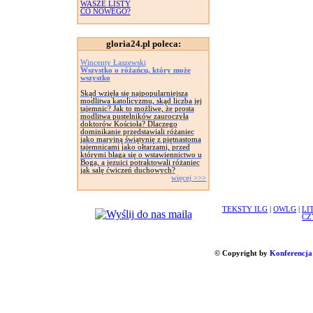
WASZE LISTY
CO NOWEGO?
gloria24.pl poleca:
Wincenty Łaszewski
Wszystko o różańcu, który może
wszystko
Skąd wzięła się najpopularniejsza
modlitwa katolicyzmu, skąd liczba jej
tajemnic? Jak to możliwe, że prosta
modlitwa pustelników zauroczyła
doktorów Kościoła? Dlaczego
dominikanie przedstawiali różaniec
jako maryjną świątynię z piętnastoma
tajemnicami jako ołtarzami, przed
którymi błaga się o wstawiennictwo u
Boga, a jezuici potraktowali różaniec
jak salę ćwiczeń duchowych?
więcej >>>
TEKSTY ILG
|
OWLG
|
LI
CZ
© Copyright by
Konferencja 