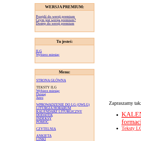
WERSJA PREMIUM:
Przejdź do wersji premium
Czym jest wersja premium?
Dostęp do wersji premium
Tu jesteś:
ILG
Wybierz miesiąc
Menu:
STRONA GŁÓWNA
TEKSTY ILG
Wybierz miesiąc
Dzisiaj
Jutro
Zapraszamy takż
WPROWADZENIE DO LG (OWLG)
LITURGIA HORARUM
KALENDARZ LITURGICZNY
KALE
DODATEK
INDEKSY
formac
POMOC
Teksty L
CZYTELNIA
ANKIETA
LINKI