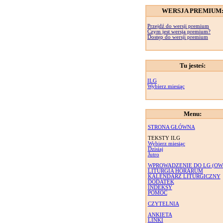
WERSJA PREMIUM
Przejdź do wersji premium
Czym jest wersja premium?
Dostęp do wersji premium
Tu jesteś:
ILG
Wybierz miesiąc
Menu:
STRONA GŁÓWNA
TEKSTY ILG
Wybierz miesiąc
Dzisiaj
Jutro
WPROWADZENIE DO LG (OW
LITURGIA HORARUM
KALENDARZ LITURGICZNY
DODATEK
INDEKSY
POMOC
CZYTELNIA
ANKIETA
LINKI