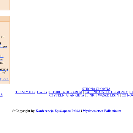
- po
i
li po
II.
na
go,
ozycja
winąć
ej >>>
STRONA GŁÓWNA
TEKSTY ILG
|
OWLG
|
LITURGIA HORARUM
|
KALENDARZ LITURGICZNY
|
D
CZYTELNIA
|
ANKIETA
|
LINKI
|
WASZE LISTY
|
CO NO
© Copyright by
Konferencja Episkopatu Polski
i
Wydawnictwo Pallottinum