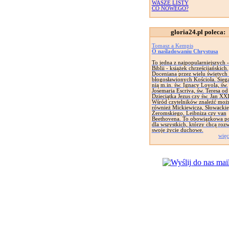
WASZE LISTY
CO NOWEGO?
gloria24.pl poleca:
Tomasz a Kempis
O naśladowaniu Chrystusa
To jedna z najpopularniejszych 
Biblii - książek chrześcijańskich.
Doceniana przez wielu świętych 
błogosławionych Kościoła. Sięga
nią m.in. św. Ignacy Loyola, św.
Josemaria Escriva, św. Teresa od
Dzieciątka Jezus czy św. Jan XXI
Wśród czytelników znaleźć moż
również Mickiewicza, Słowackie
Żeromskiego, Leibniza czy van
Beethovena. To obowiązkowa p
dla wszystkich, którzy chcą roz
swoje życie duchowe.
więc