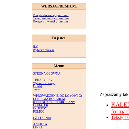
WERSJA PREMIUM:
Przejdź do wersji premium
Czym jest wersja premium?
Dostęp do wersji premium
Tu jesteś:
ILG
Wybierz miesiąc
Menu:
STRONA GŁÓWNA
TEKSTY ILG
Wybierz miesiąc
Dzisiaj
Jutro
Zapraszamy takż
WPROWADZENIE DO LG (OWLG)
LITURGIA HORARUM
KALENDARZ LITURGICZNY
KALE
DODATEK
INDEKSY
formac
POMOC
Teksty L
CZYTELNIA
ANKIETA
LINKI