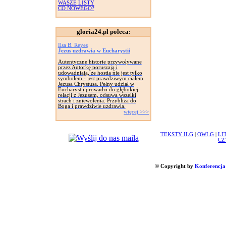
WASZE LISTY
CO NOWEGO?
gloria24.pl poleca:
Ilsa B. Reyes
Jezus uzdrawia w Eucharystii
Autentyczne historie przywoływane
przez Autorkę poruszają i
udowadniają, że hostia nie jest tylko
symbolem - jest prawdziwym ciałem
Jezusa Chrystusa. Pełny udział w
Eucharystii prowadzi do głębokiej
relacji z Jezusem, odsuwa wszelki
strach i zniewolenia. Przybliża do
Boga i prawdziwie uzdrawia.
więcej >>>
TEKSTY ILG
|
OWLG
|
LI
CZ
© Copyright by
Konferencja 