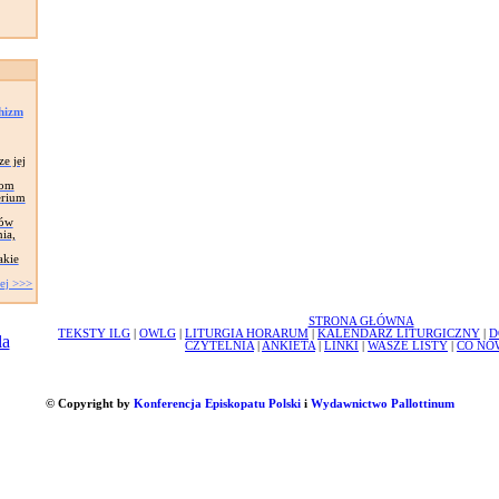
chizm
ze jej
łom
erium
tów
ia,
akie
ej >>>
STRONA GŁÓWNA
TEKSTY ILG
|
OWLG
|
LITURGIA HORARUM
|
KALENDARZ LITURGICZNY
|
D
CZYTELNIA
|
ANKIETA
|
LINKI
|
WASZE LISTY
|
CO NO
© Copyright by
Konferencja Episkopatu Polski
i
Wydawnictwo Pallottinum