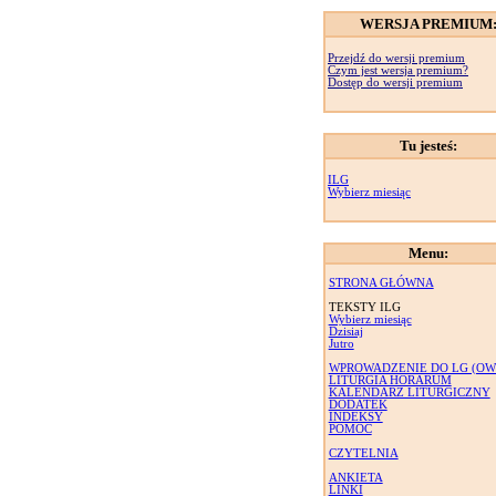
WERSJA PREMIUM
Przejdź do wersji premium
Czym jest wersja premium?
Dostęp do wersji premium
Tu jesteś:
ILG
Wybierz miesiąc
Menu:
STRONA GŁÓWNA
TEKSTY ILG
Wybierz miesiąc
Dzisiaj
Jutro
WPROWADZENIE DO LG (OW
LITURGIA HORARUM
KALENDARZ LITURGICZNY
DODATEK
INDEKSY
POMOC
CZYTELNIA
ANKIETA
LINKI