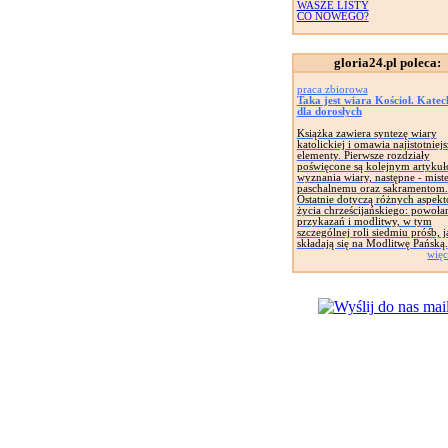
WASZE LISTY
CO NOWEGO?
gloria24.pl poleca:
praca zbiorowa
Taka jest wiara Kościoł. Kate
dla dorosłych
Książka zawiera syntezę wiary
katolickiej i omawia najistotniejs
elementy. Pierwsze rozdziały
poświęcone są kolejnym artyku
wyznania wiary, następne - mist
paschalnemu oraz sakramentom.
Ostatnie dotyczą różnych aspek
życia chrześcijańskiego: powołan
przykazań i modlitwy, w tym
szczególnej roli siedmiu próśb, j
składają się na Modlitwę Pańską.
więc