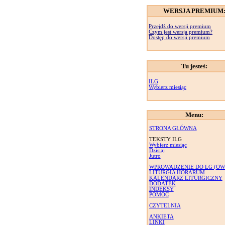
WERSJA PREMIUM
Przejdź do wersji premium
Czym jest wersja premium?
Dostęp do wersji premium
Tu jesteś:
ILG
Wybierz miesiąc
Menu:
STRONA GŁÓWNA
TEKSTY ILG
Wybierz miesiąc
Dzisiaj
Jutro
WPROWADZENIE DO LG (OW
LITURGIA HORARUM
KALENDARZ LITURGICZNY
DODATEK
INDEKSY
POMOC
CZYTELNIA
ANKIETA
LINKI