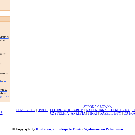
arda z
ekst
ur w
y
lt,
Jezusa.
egle
ych w
dzla.
ej >>>
STRONA GŁÓWNA
TEKSTY ILG
|
OWLG
|
LITURGIA HORARUM
|
KALENDARZ LITURGICZNY
|
D
CZYTELNIA
|
ANKIETA
|
LINKI
|
WASZE LISTY
|
CO NO
© Copyright by
Konferencja Episkopatu Polski
i
Wydawnictwo Pallottinum