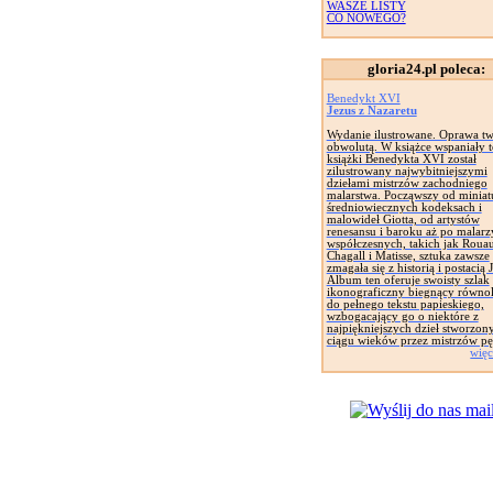
WASZE LISTY
CO NOWEGO?
gloria24.pl poleca:
Benedykt XVI
Jezus z Nazaretu
Wydanie ilustrowane. Oprawa tw
obwolutą. W książce wspaniały t
książki Benedykta XVI został
zilustrowany najwybitniejszymi
dziełami mistrzów zachodniego
malarstwa. Począwszy od miniat
średniowiecznych kodeksach i
malowideł Giotta, od artystów
renesansu i baroku aż po malarz
współczesnych, takich jak Rouau
Chagall i Matisse, sztuka zawsze
zmagała się z historią i postacią 
Album ten oferuje swoisty szlak
ikonograficzny biegnący równol
do pełnego tekstu papieskiego,
wzbogacający go o niektóre z
najpiękniejszych dzieł stworzon
ciągu wieków przez mistrzów pę
więc