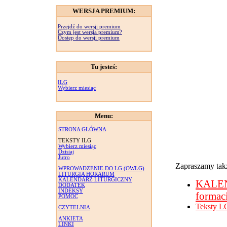
WERSJA PREMIUM:
Przejdź do wersji premium
Czym jest wersja premium?
Dostęp do wersji premium
Tu jesteś:
ILG
Wybierz miesiąc
Menu:
STRONA GŁÓWNA
TEKSTY ILG
Wybierz miesiąc
Dzisiaj
Jutro
Zapraszamy takż
WPROWADZENIE DO LG (OWLG)
LITURGIA HORARUM
KALENDARZ LITURGICZNY
KALE
DODATEK
INDEKSY
formac
POMOC
Teksty L
CZYTELNIA
ANKIETA
LINKI