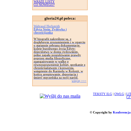
WASZE LISTY
CO NOWEGO?
gloria24.pl poleca:
Waltraud Herbstrith
Edyta Stein. Żydówka i
chrześcijanka
W biografii nakreślone są, z
dogłębnym zrozumieniem i w oparciu
o starannie zebraną dokumentację,
koleje burzliwego życia Edyty:
dzieciństwo w domu żydowskim,
pełne zapału poszukiwanie prawdy
poprzez studia filozoficzne,
zaangażowanie w walkę o
równouprawnienie kobiet, spotkanie z
chrześcijaństwem i konwersja,
wstąpienie do Karmelu w Kolonii, w
końcu aresztowanie, deportacja i
śmierć męczeńska za swój naród.
więcej >>>
TEKSTY ILG
|
OWLG
|
LI
CZ
© Copyright by
Konferencja 