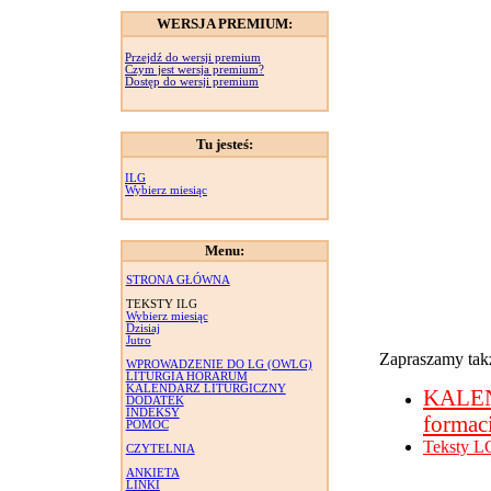
WERSJA PREMIUM:
Przejdź do wersji premium
Czym jest wersja premium?
Dostęp do wersji premium
Tu jesteś:
ILG
Wybierz miesiąc
Menu:
STRONA GŁÓWNA
TEKSTY ILG
Wybierz miesiąc
Dzisiaj
Jutro
Zapraszamy takż
WPROWADZENIE DO LG (OWLG)
LITURGIA HORARUM
KALENDARZ LITURGICZNY
KALE
DODATEK
INDEKSY
formac
POMOC
Teksty L
CZYTELNIA
ANKIETA
LINKI