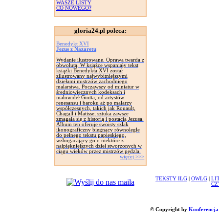
WASZE LISTY
CO NOWEGO?
gloria24.pl poleca:
Benedykt XVI
Jezus z Nazaretu
Wydanie ilustrowane. Oprawa twarda z
obwolutą. W książce wspaniały tekst
książki Benedykta XVI został
zilustrowany najwybitniejszymi
dziełami mistrzów zachodniego
malarstwa. Począwszy od miniatur w
średniowiecznych kodeksach i
malowideł Giotta, od artystów
renesansu i baroku aż po malarzy
współczesnych, takich jak Rouault,
Chagall i Matisse, sztuka zawsze
zmagała się z historią i postacią Jezusa.
Album ten oferuje swoisty szlak
ikonograficzny biegnący równolegle
do pełnego tekstu papieskiego,
wzbogacający go o niektóre z
najpiękniejszych dzieł stworzonych w
ciągu wieków przez mistrzów pędzla.
więcej >>>
TEKSTY ILG
|
OWLG
|
LI
CZ
© Copyright by
Konferencja 