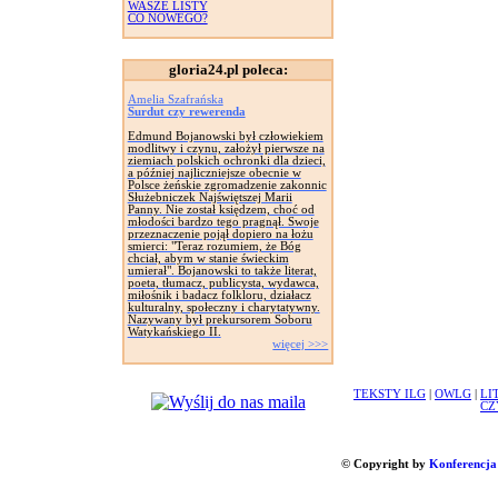
WASZE LISTY
CO NOWEGO?
gloria24.pl poleca:
Amelia Szafrańska
Surdut czy rewerenda
Edmund Bojanowski był człowiekiem
modlitwy i czynu, założył pierwsze na
ziemiach polskich ochronki dla dzieci,
a później najliczniejsze obecnie w
Polsce żeńskie zgromadzenie zakonnic
Służebniczek Najświętszej Marii
Panny. Nie został księdzem, choć od
młodości bardzo tego pragnął. Swoje
przeznaczenie pojął dopiero na łożu
smierci: "Teraz rozumiem, że Bóg
chciał, abym w stanie świeckim
umierał". Bojanowski to także literat,
poeta, tłumacz, publicysta, wydawca,
miłośnik i badacz folkloru, działacz
kulturalny, społeczny i charytatywny.
Nazywany był prekursorem Soboru
Watykańskiego II.
więcej >>>
TEKSTY ILG
|
OWLG
|
LI
CZ
© Copyright by
Konferencja 