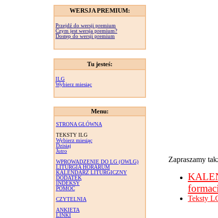
WERSJA PREMIUM:
Przejdź do wersji premium
Czym jest wersja premium?
Dostęp do wersji premium
Tu jesteś:
ILG
Wybierz miesiąc
Menu:
STRONA GŁÓWNA
TEKSTY ILG
Wybierz miesiąc
Dzisiaj
Jutro
Zapraszamy takż
WPROWADZENIE DO LG (OWLG)
LITURGIA HORARUM
KALENDARZ LITURGICZNY
KALE
DODATEK
INDEKSY
formac
POMOC
Teksty L
CZYTELNIA
ANKIETA
LINKI