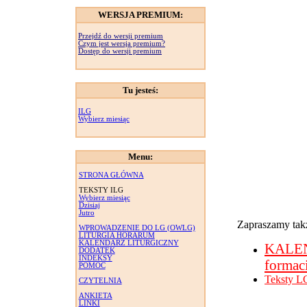
WERSJA PREMIUM:
Przejdź do wersji premium
Czym jest wersja premium?
Dostęp do wersji premium
Tu jesteś:
ILG
Wybierz miesiąc
Menu:
STRONA GŁÓWNA
TEKSTY ILG
Wybierz miesiąc
Dzisiaj
Jutro
Zapraszamy takż
WPROWADZENIE DO LG (OWLG)
LITURGIA HORARUM
KALENDARZ LITURGICZNY
KALE
DODATEK
INDEKSY
formac
POMOC
Teksty L
CZYTELNIA
ANKIETA
LINKI