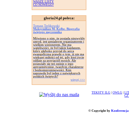
WASZE LISTY
CO NOWEGO?
gloria24.pl poleca:
Tomasz Terlikowski
Maksymilian M. Kolbe. Biografia
świętego męczennika
Mówiono o nim, że posiada niezwykły
umysł, jest genialnym organizatorem i
wielkim wizjonerem. Nie ma
wątpliwości, że był także kapłanem,
który głęboko przyjął do serca
ewangeliczną prawdę o tym, iż nie ma
większej miłości od tej, gdy ktoś życie
oddaje za przyjaciół swoich. Ale
pojawiały się też opinie o jego
antysemityzmie, twardym charakterze
i bezkompromisowości. Kim
naprawdę był jeden z największych
polskich świętych?
więcej >>>
TEKSTY ILG
|
OWLG
|
LI
CZ
© Copyright by
Konferencja 