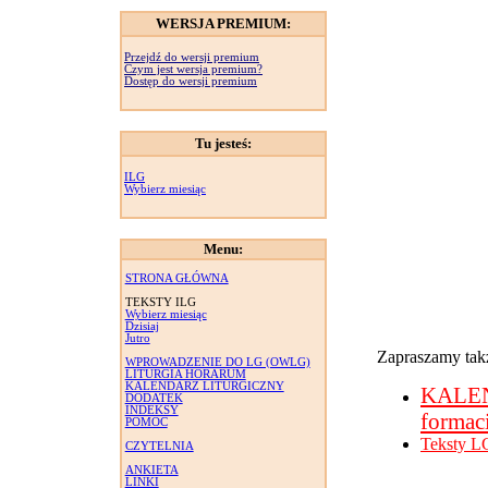
WERSJA PREMIUM:
Przejdź do wersji premium
Czym jest wersja premium?
Dostęp do wersji premium
Tu jesteś:
ILG
Wybierz miesiąc
Menu:
STRONA GŁÓWNA
TEKSTY ILG
Wybierz miesiąc
Dzisiaj
Jutro
Zapraszamy takż
WPROWADZENIE DO LG (OWLG)
LITURGIA HORARUM
KALENDARZ LITURGICZNY
KALE
DODATEK
INDEKSY
formac
POMOC
Teksty L
CZYTELNIA
ANKIETA
LINKI