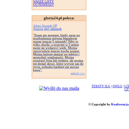
WASZE LISTY
CO NOWEGO?
gloria24.pl poleca:
Adam Szustak OP
Jeszcze pięć minutek
"Znasz ten moment, kiedy zaraz po
przebudzeniu mówisz błagalnym
tonem jeszcze 5 minutek? Niby to
tylko chwila, a przecież w 5 minut
może się wydarzyć wiele. Można
rzeczywiście jeszcze trochę pospać.
Można leniwie sięgnąć po telefon i
sprawdzić wiadomości. Można
przejrzeć fejsa lub twittera, ale można
też dostać słowo, które wyrwie nas do
życia, pobudzi bardziej niż mocna
kawa".
więcej >>>
TEKSTY ILG
|
OWLG
|
LI
CZ
© Copyright by
Konferencja 